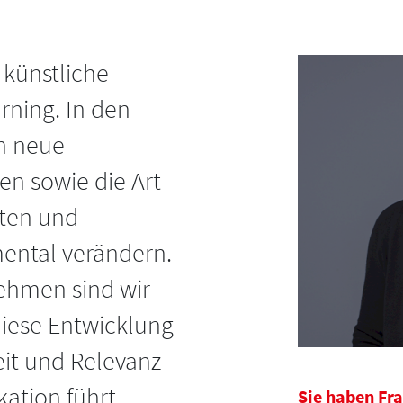
 künstliche
rning. In den
n neue
n sowie die Art
iten und
ental verändern.
ehmen sind wir
diese Entwicklung
eit und Relevanz
tion führt.
Sie haben Fra