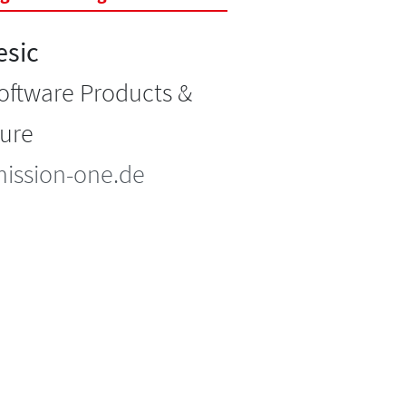
esic
oftware Products &
ture
ission-one.de