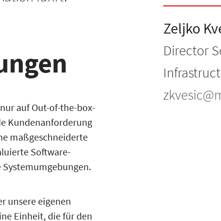
Zeljko Kv
Director S
ungen
Infrastruc
zkvesic@m
 nur auf Out-of-the-box-
ede Kundenanforderung
eine maßgeschneiderte
aluierte Software-
ne Systemumgebungen.
er unsere eigenen
ne Einheit, die für den