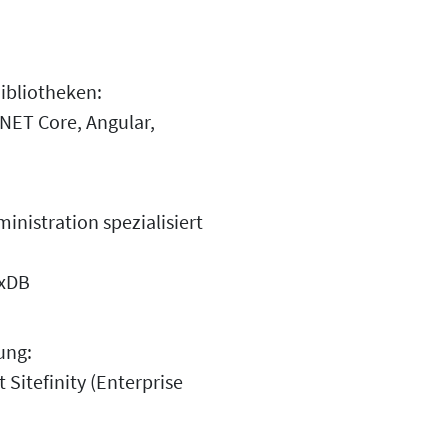
ibliotheken:
.NET Core, Angular,
nistration spezialisiert
axDB
ung:
 Sitefinity (Enterprise